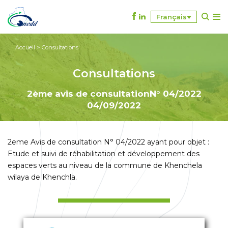
Français
A
l
Accueil
>
Consultations
l
e
Consultations
r
a
2ème avis de consultation
N° 04/2022
u
04/09/2022
c
o
n
2eme Avis de consultation N° 04/2022 ayant pour objet :
t
Etude et suivi de réhabilitation et développement des
e
espaces verts au niveau de la commune de Khenchela
n
wilaya de Khenchla.
u