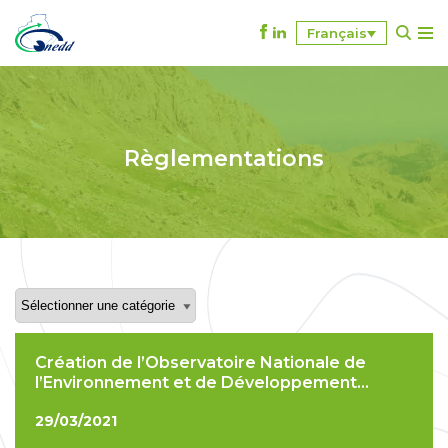
Français
A
l
l
e
r
Règlementations
a
u
c
o
n
t
e
n
u
Création de l’Observatoire Nationale de
l’Environnement et de Développement
Durable
29/03/2021