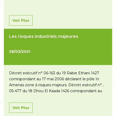
Voir Plus
Les risques industriels majeures
28/03/2021
Décret exécutif n° 06-163 du 19 Rabie Ethani 1427
correspondant au 17 mai 2006 déclarant le pôle In
Amenas zone à risques majeurs. Décret exécutif n°
05-477 du 18 Dhou El Kaada 1426 correspondant au
20 décembre 2005 déclarant le pôle Berkine zone à
risques majeurs. Décret exécutif n° 06-161 du 19 Rabie
Voir Plus
Ethani 1427…
Lire la suite »