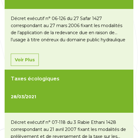
Décret exécutif n° 06-126 du 27 Safar 1427
correspondant au 27 mars 2006 fixant les modalités
de l’application de la redevance due en raison de
l’usage à titre onéreux du domaine public hydraulique
par prélèvement d’eau pour son injection dans les
puits pétroliers ou pour d’autres usages du domaine
Voir Plus
des hydrocarbures. Décret exécutif n° 10-25 du 26
Moharram 1431 correspondant au…
Lire la suite »
Taxes écologiques
28/03/2021
Décret exécutif n° 07-118 du 3 Rabie Ethani 1428
correspondant au 21 avril 2007 fixant les modalités de
prélèvement et de reversement de la taxe sur les