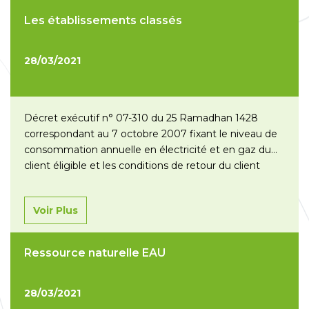
Les établissements classés
28/03/2021
Décret exécutif n° 07-310 du 25 Ramadhan 1428
correspondant au 7 octobre 2007 fixant le niveau de
consommation annuelle en électricité et en gaz du
client éligible et les conditions de retour du client
éligible au système à tarifs. Décret exécutif n° 05-240
du 21 Joumada El Oula 1426 correspondant au 28 juin
Voir Plus
2005 fixant…
Lire la suite »
Ressource naturelle EAU
28/03/2021