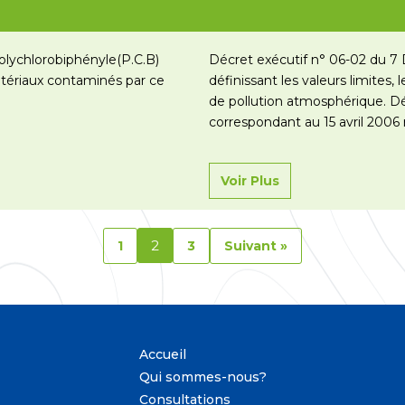
polychlorobiphényle(P.C.B)
Décret exécutif n° 06-02 du 7 
tériaux contaminés par ce
définissant les valeurs limites, l
de pollution atmosphérique. Dé
correspondant au 15 avril 2006
fumées, vapeurs,…
Lire la suite 
Voir Plus
2
1
3
Suivant »
Accueil
Qui sommes-nous?
Consultations