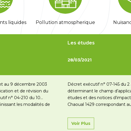
nts liquides
Pollution atmospherique
Nuisanc
Les études
28/03/2021
ant au 9 décembre 2003
Décret exécutif n° 07-145 du 
ication et de révision du
déterminant le champ d’applica
utif n° 04-210 du 10
études et des notices d’impact
inissant les modalités de
Chaoual 1429 correspondant au 
ages destinés…
Lire la suite
études dimpact sur lenvironn
Voir Plus