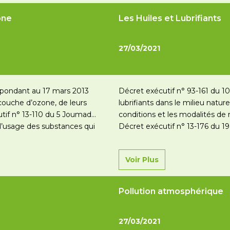
one
Les Huiles et Lubrifiants
27/03/2021
spondant au 17 mars 2013
Décret exécutif n° 93-161 du 10
couche d’ozone, de leurs
lubrifiants dans le milieu nature
tif n° 13-110 du 5 Joumada
conditions et les modalités de 
l’usage des substances qui
Décret exécutif n° 13-176 du 1
fixant les conditions…
Lire la sui
Voir Plus
Pollution atmosphérique
27/03/2021