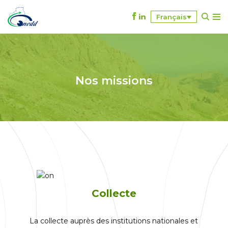
Français
A
l
l
e
r
Nos missions
a
u
c
o
n
t
e
n
u
Collecte
La collecte auprès des institutions nationales et