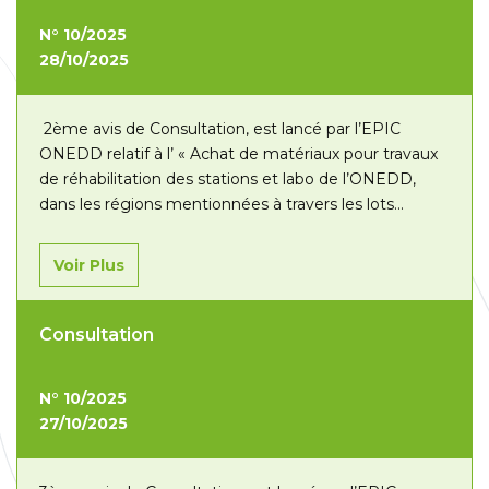
N° 10/2025
28/10/2025
2ème avis de Consultation, est lancé par l’EPIC
ONEDD relatif à l’ « Achat de matériaux pour travaux
de réhabilitation des stations et labo de l’ONEDD,
dans les régions mentionnées à travers les lots
suivants :– Lot N°01 : Région est (Annaba/ Skikda) ;–
Lot N°02 : Région ouest (Oran /Mostaganem) ;– Lot
Voir Plus
N°03 :…
Lire la suite »
Consultation
N° 10/2025
27/10/2025