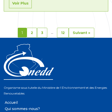
/Mostaganem) ;– Lot N°03 : Région sud-ouest (El-
Voir Plus
Bayadh/ Naama) ;– Lot N°04 :…
Lire la suite »
1
…
2
3
12
Suivant »
Organisme sous tutelle du Ministère de l'
Environnement
et des Energies
Renouvelables
Accueil
Qui sommes-nous?