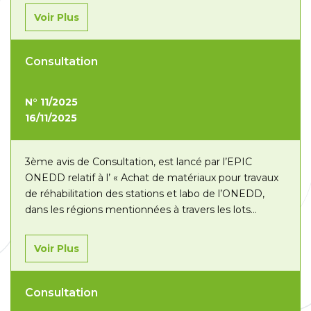
Voir Plus
Consultation
N° 11/2025
16/11/2025
3ème avis de Consultation, est lancé par l’EPIC
ONEDD relatif à l’ « Achat de matériaux pour travaux
de réhabilitation des stations et labo de l’ONEDD,
dans les régions mentionnées à travers les lots
suivants :– Lot N°01 : Région est (Annaba/ Skikda) ;–
Lot N°02 : Région ouest (Oran /Mostaganem) ;– Lot
Voir Plus
N°03 :…
Lire la suite »
Consultation