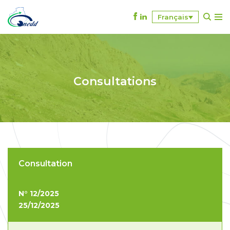
Français
A
l
l
e
r
Consultations
a
u
c
o
n
t
e
Consultation
n
u
N° 12/2025
25/12/2025