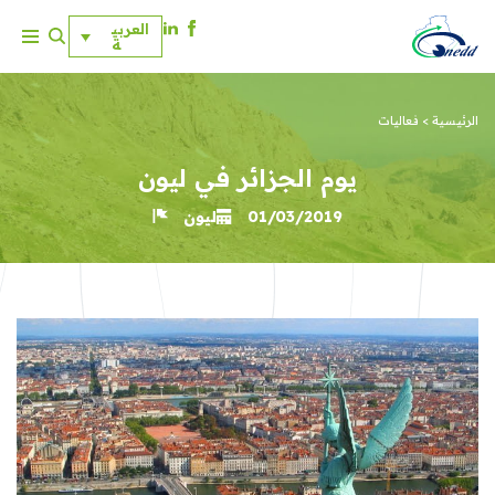
العربي
ة
ت
خ
ط
الرئيسية
>
فعاليات
ى
إ
يوم الجزائر في ليون
ل
ى
01/03/2019
ليون
ا
ل
م
ح
ت
و
ى