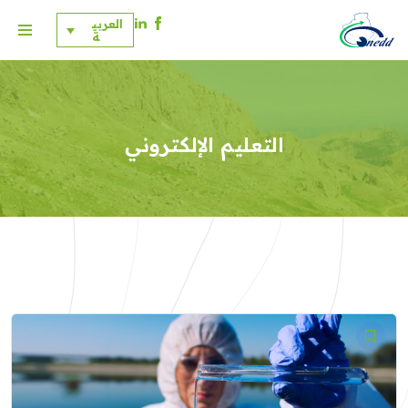
العربي
ة
ت
خ
ط
ى
إ
التعليم الإلكتروني
ل
ى
ا
ل
م
ح
ت
و
ى