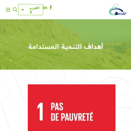
العربي
ة
ت
خ
ط
ى
إ
أهداف التنمية المستدامة
ل
ى
ا
ل
م
ح
ت
و
ى