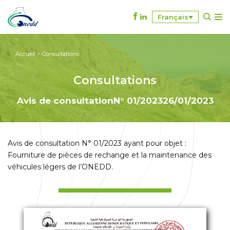
Français
A
l
l
Accueil
>
Consultations
e
r
Consultations
a
u
Avis de consultation
N° 01/2023
26/01/2023
c
o
n
Avis de consultation N° 01/2023 ayant pour objet :
t
Fourniture de pièces de rechange et la maintenance des
e
véhicules légers de l’ONEDD.
n
u