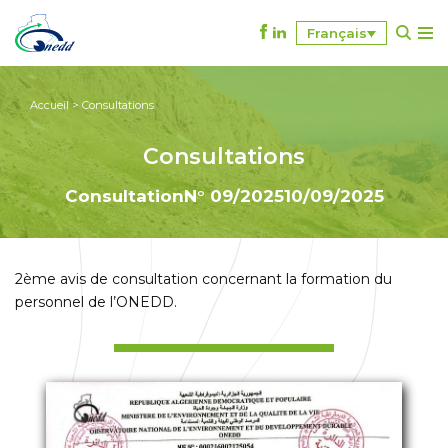
Français
A
l
l
Accueil
>
Consultations
e
r
Consultations
a
u
Consultation
N° 09/2025
10/09/2025
c
o
n
2ème avis de consultation concernant la formation du
t
personnel de l’ONEDD.
e
n
u