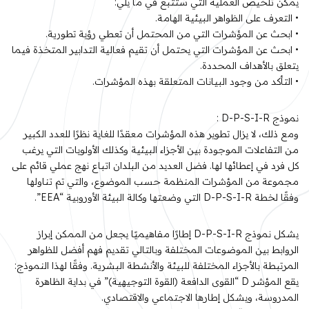
يمكن تلخيص العملية التي ستتبع في ما يلي:
• التعرف على الظواهر البيئية الهامة.
• ابحث عن المؤشرات التي من المحتمل أن تعطي رؤية تطورية.
• ابحث عن المؤشرات التي يحتمل أن تقيم فعالية التدابير المتخذة فيما
يتعلق بالأهداف المحددة.
• التأكد من وجود البيانات المتعلقة بهذه المؤشرات.
نموذج D-P-S-I-R :
ومع ذلك، لا يزال تطوير هذه المؤشرات معقدًا للغاية نظرًا للعدد الكبير
من التفاعلات الموجودة بين الأجزاء البيئية وكذلك الأولويات التي يرغب
كل فرد في إعطائها لها. فضل العديد من البلدان اتباع نهج عملي قائم على
مجموعة من المؤشرات المنظمة حسب الموضوع، والتي تم تناولها
وفقًا لخطة D-P-S-I-R التي وضعتها وكالة البيئة الأوروبية “EEA”.
يشكل نموذج D-P-S-I-R إطارًا مفاهيميًا يجعل من الممكن إبراز
الروابط بين الموضوعات المختلفة وبالتالي تقديم فهم أفضل للظواهر
المرتبطة بالأجزاء المختلفة للبيئة والأنشطة البشرية. وفقًا لهذا النموذج:
يقع المؤشر D “القوى الدافعة (القوة التوجيهية)” في بداية الظاهرة
المدروسة، ويشكل إطارها الاجتماعي والاقتصادي.