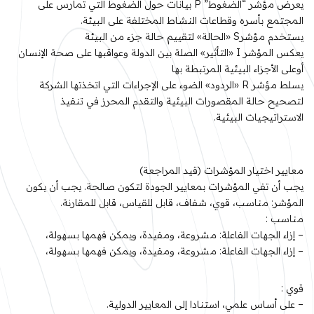
يعرض مؤشر “الضغوط” P بيانات حول الضغوط التي تمارس على
المجتمع بأسره وقطاعات النشاط المختلفة على البيئة.
يستخدم مؤشرS «الحالة» لتقييم حالة جزء من البيئة
يعكس المؤشر I «التأثير» الصلة بين الدولة وعواقبها على صحة الإنسان
أوعلى الأجزاء البيئية المرتبطة بها
يسلط مؤشر R «الردود» الضوء على الإجراءات التي اتخذتها الشركة
لتصحيح حالة المقصورات البيئية والتقدم المحرز في تنفيذ
الاستراتيجيات البيئية.
معايير اختيار المؤشرات (قيد المراجعة)
يجب أن تفي المؤشرات بمعايير الجودة لتكون صالحة. يجب أن يكون
المؤشر: مناسب، قوي، شفاف، قابل للقياس، قابل للمقارنة.
مناسب :
– إزاء الجهات الفاعلة: مشروعة، ومفيدة، ويمكن فهمها بسهولة،
– إزاء الجهات الفاعلة: مشروعة، ومفيدة، ويمكن فهمها بسهولة،
قوي :
– على أساس علمي، استنادا إلى المعايير الدولية.