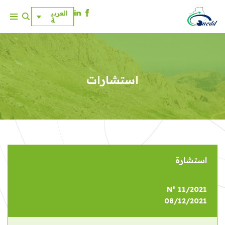
العربي
ة
ت
خ
ط
ى
إ
استشارات
ل
ى
ا
ل
م
ح
ت
استشارة
و
ى
N° 11/2021
08/12/2021